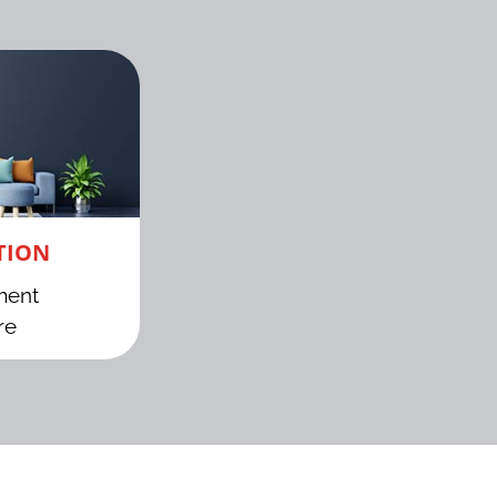
TION
ment
re