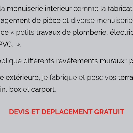
 la
menuiserie intérieur
comme la
fabricat
agement de pièce
et diverse menuiserie
nce
« petits
travaux de plomberie
,
électri
 PVC
… ».
applique différents
revêtements muraux
:
p
e extérieure
, je fabrique et pose vos
terr
in
,
box
et
carport
.
DEVIS ET DEPLACEMENT GRATUIT