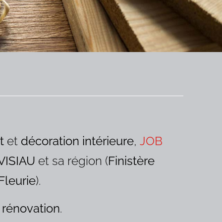
t
et
décoration intérieure
,
JOB
VISIAU
et sa région (
Finistère
Fleurie
).
a
rénovation
.