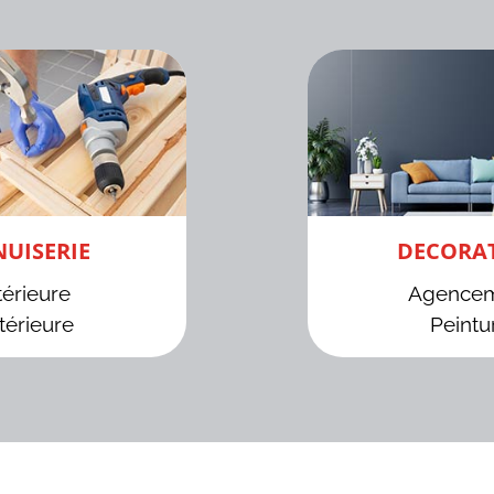
UISERIE
DECORA
térieure
Agence
térieure
Peintu