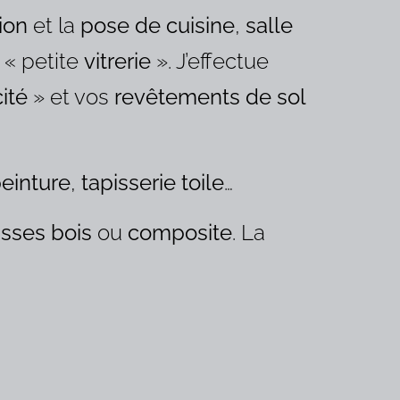
ion
et la
pose de cuisine
,
salle
 « petite
vitrerie
». J’effectue
cité
» et vos
revêtements de sol
einture
,
tapisserie toile
…
asses bois
ou
composite
. La