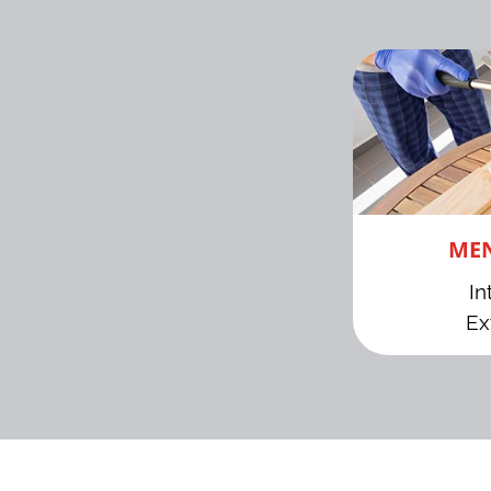
MEN
In
Ex